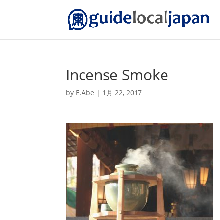
Incense Smoke
by
E.Abe
|
1月 22, 2017