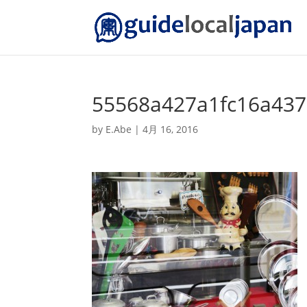
55568a427a1fc16a437
by
E.Abe
|
4月 16, 2016