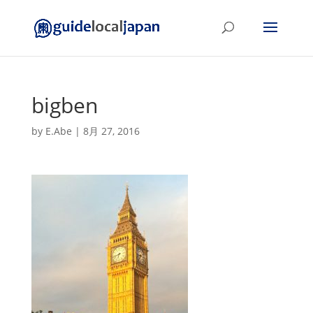
bigben
by
E.Abe
|
8月 27, 2016