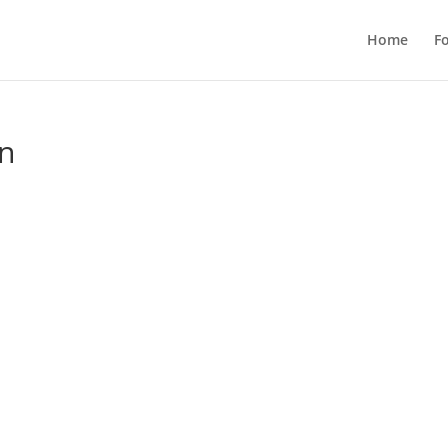
Home
F
on